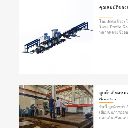
คุณสมบัติของส
โดยปกติแล้วจะใ
โลหะ Profile Robo
หลากหลายซึ่งออก
และความแม่นยำใน
ลูกค้าเยี่ยมชม
บีมกล่อง
วันนี้ ลูกค้าชา
เยี่ยมชมการออก
และเส้นเชื่อมแบ