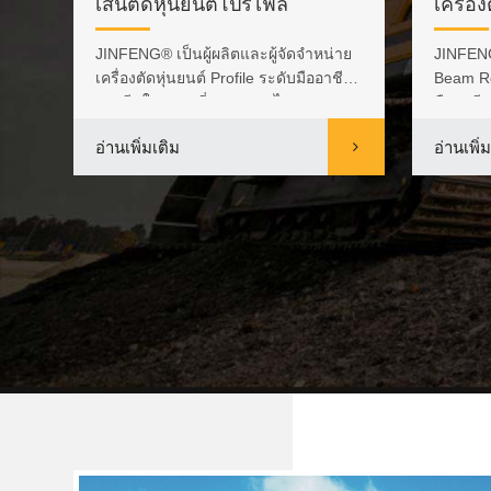
รื่องเชื่อม Box Beam Co2 Back
เส้นตัดหุ่นยนต์โปรไฟล์
เครื่อง
ck
JINFENG® เป็นผู้ผลิตและผู้จัดจำหน่าย
JINFENG®
าร
เครื่องตัดหุ่นยนต์ Profile ระดับมืออาชีพ
Beam Ro
..
ของจีนในราคาที่เหมาะสม ไ...
มืออาชี
อ่านเพิ่มเติม
อ่านเพิ่