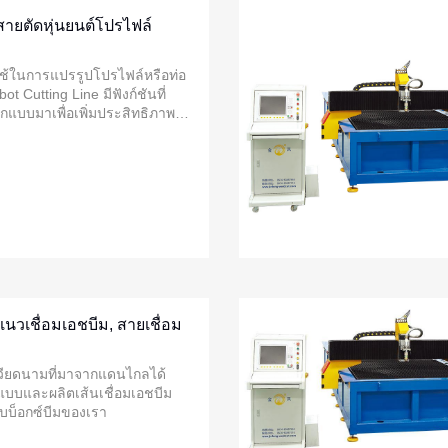
ายตัดหุ่นยนต์โปรไฟล์
ช้ในการแปรรูปโปรไฟล์หรือท่อ
t Cutting Line มีฟังก์ชันที่
แบบมาเพื่อเพิ่มประสิทธิภาพ
การผลิต นี่คือคุณสมบัติหลัก:
แนวเชื่อมเอชบีม, สายเชื่อม
วเวียดนามที่มาจากแดนไกลได้
แบบและผลิตเส้นเชื่อมเอชบีม
บบ็อกซ์บีมของเรา