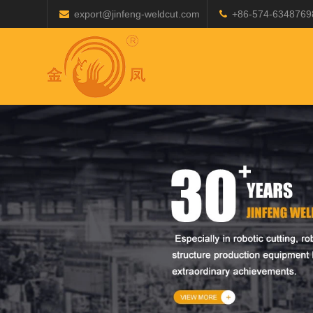
export@jinfeng-weldcut.com
+86-574-6348769